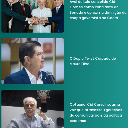
Aval de Lula consolida Cid
Gomes como candidato ao
Senado e aproxima definição da
chapa governista no Ceará
O Duplo Twist Carpado de
Mauro Filho
Obtuário: Cid Carvalho, uma
voz que atravessou gerações
da comunicação e da política
cearense