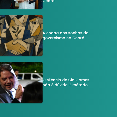
Ceará
A chapa dos sonhos do
governismo no Ceará
O silêncio de Cid Gomes
não é dúvida. É método.