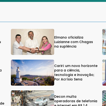
Elmano oficializa
u
Luizianne com Chagas
na suplência
Cariri: um novo horizonte
a
para a ciência,
a
tecnologia e inovação;
Por Acrísio Sena
Decon multa
operadoras de telefonia
 de
e internet em R$ 1,4