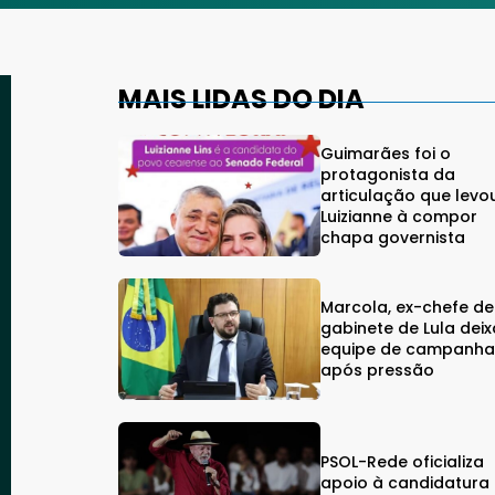
MAIS LIDAS DO DIA
Guimarães foi o
protagonista da
articulação que levo
Luizianne à compor
chapa governista
Marcola, ex-chefe de
gabinete de Lula deix
equipe de campanh
após pressão
PSOL-Rede oficializa
apoio à candidatura