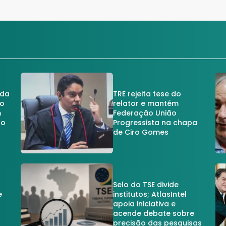
 da
TRE rejeita tese do
no
relator e mantém
m
Federação União
no
Progressista na chapa
de Ciro Gomes
Selo do TSE divide
e
institutos; AtlasIntel
apoia iniciativa e
acende debate sobre
precisão das pesquisas