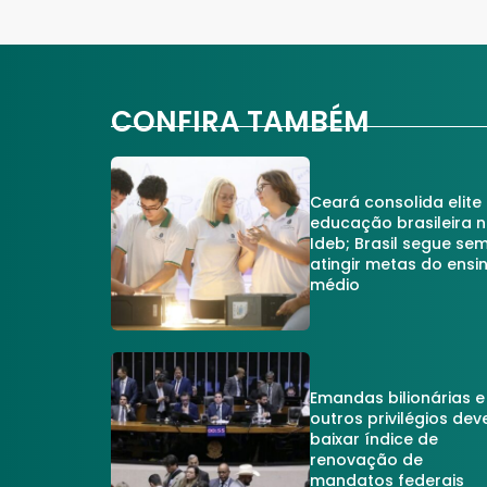
CONFIRA TAMBÉM
Ceará consolida elite
educação brasileira 
Ideb; Brasil segue se
atingir metas do ensi
médio
Emandas bilionárias e
outros privilégios dev
baixar índice de
renovação de
mandatos federais