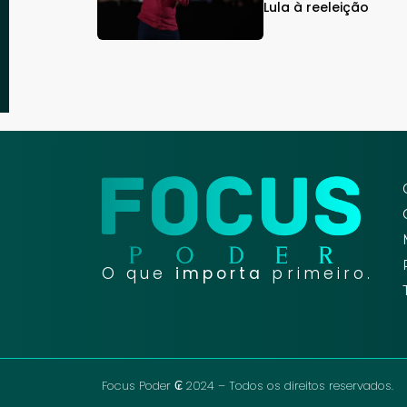
Lula à reeleição
O que
importa
primeiro.
Focus Poder ₢ 2024 – Todos os direitos reservados.