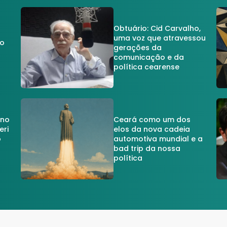
Obtuário: Cid Carvalho,
uma voz que atravessou
do
gerações da
comunicação e da
política cearense
 no
Ceará como um dos
eri
elos da nova cadeia
o
automotiva mundial e a
a
bad trip da nossa
política