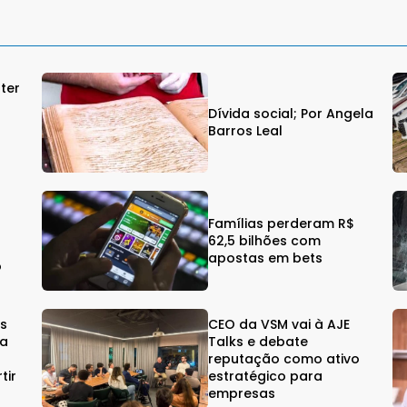
ter
Dívida social; Por Angela
Barros Leal
$
Famílias perderam R$
62,5 bilhões com
apostas em bets
o
os
CEO da VSM vai à AJE
oa
Talks e debate
reputação como ativo
tir
estratégico para
empresas