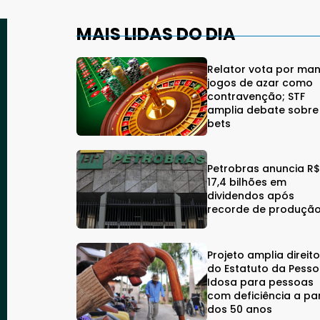
MAIS LIDAS DO DIA
Relator vota por man
jogos de azar como
contravenção; STF
amplia debate sobre
bets
Petrobras anuncia R
17,4 bilhões em
dividendos após
recorde de produçã
Projeto amplia direit
do Estatuto da Pess
Idosa para pessoas
com deficiência a par
dos 50 anos