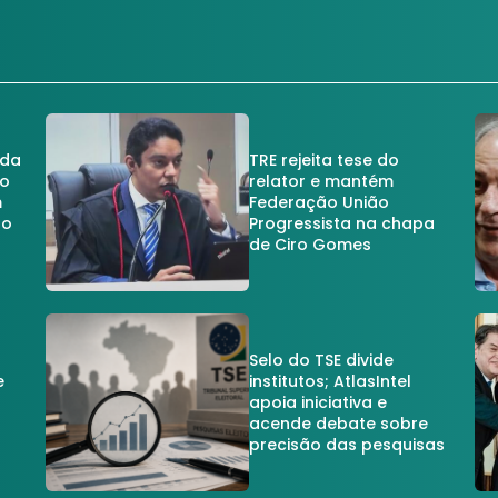
 da
TRE rejeita tese do
no
relator e mantém
m
Federação União
no
Progressista na chapa
de Ciro Gomes
Selo do TSE divide
e
institutos; AtlasIntel
apoia iniciativa e
acende debate sobre
precisão das pesquisas