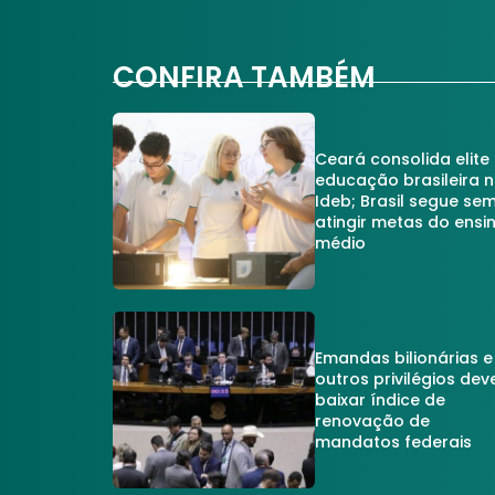
CONFIRA TAMBÉM
Ceará consolida elite
educação brasileira 
Ideb; Brasil segue se
atingir metas do ensi
médio
Emandas bilionárias e
outros privilégios dev
baixar índice de
renovação de
mandatos federais