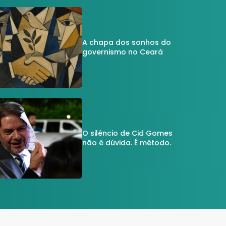
A chapa dos sonhos do
governismo no Ceará
O silêncio de Cid Gomes
não é dúvida. É método.