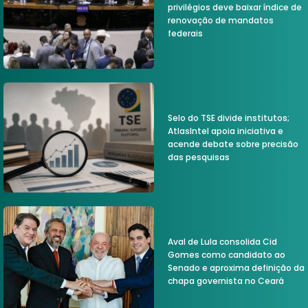
privilégios deve baixar índice de
renovação de mandatos
federais
Selo do TSE divide institutos;
AtlasIntel apoia iniciativa e
acende debate sobre precisão
das pesquisas
Aval de Lula consolida Cid
Gomes como candidato ao
Senado e aproxima definição da
chapa governista no Ceará