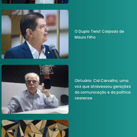
O Duplo Twist Carpado de
Mauro Filho
Obtuário: Cid Carvalho, uma
voz que atravessou gerações
da comunicação e da política
cearense