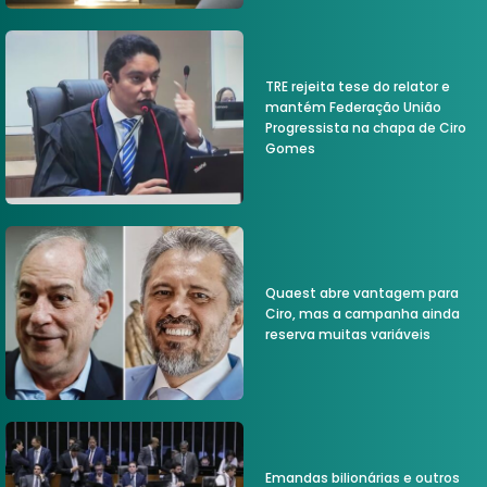
TRE rejeita tese do relator e
mantém Federação União
Progressista na chapa de Ciro
Gomes
Quaest abre vantagem para
Ciro, mas a campanha ainda
reserva muitas variáveis
Emandas bilionárias e outros