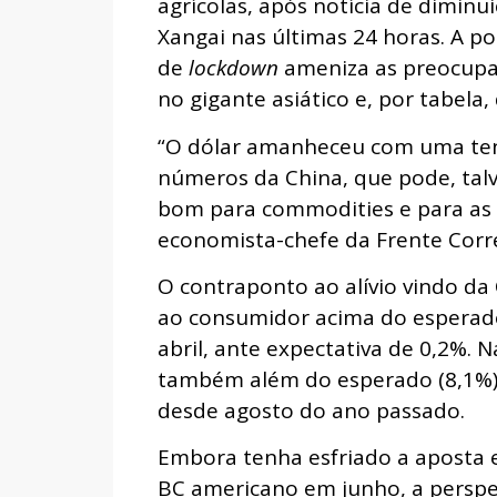
agrícolas, após notícia de dimin
Xangai nas últimas 24 horas. A p
de
lockdown
ameniza as preocupa
no gigante asiático e, por tabela
“O dólar amanheceu com uma ten
números da China, que pode, talve
bom para commodities e para as e
economista-chefe da Frente Corret
O contraponto ao alívio vindo da 
ao consumidor acima do esperado
abril, ante expectativa de 0,2%.
também além do esperado (8,1%)
desde agosto do ano passado.
Embora tenha esfriado a aposta 
BC americano em junho, a perspec