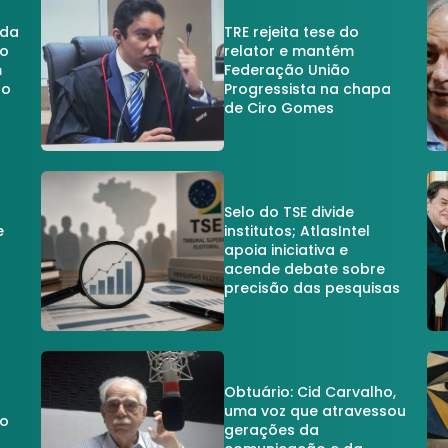
 da
TRE rejeita tese do
no
relator e mantém
m
Federação União
no
Progressista na chapa
de Ciro Gomes
Selo do TSE divide
e
institutos; AtlasIntel
apoia iniciativa e
acende debate sobre
precisão das pesquisas
Obtuário: Cid Carvalho,
uma voz que atravessou
do
gerações da