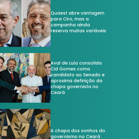
Quaest abre vantagem
para Ciro, mas a
campanha ainda
reserva muitas variáveis
Aval de Lula consolida
Cid Gomes como
candidato ao Senado e
aproxima definição da
chapa governista no
Ceará
A chapa dos sonhos do
governismo no Ceará