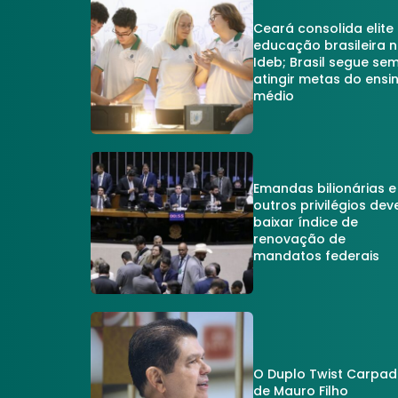
Ceará consolida elite
educação brasileira 
Ideb; Brasil segue se
atingir metas do ensi
médio
Emandas bilionárias e
outros privilégios dev
baixar índice de
renovação de
mandatos federais
O Duplo Twist Carpa
de Mauro Filho