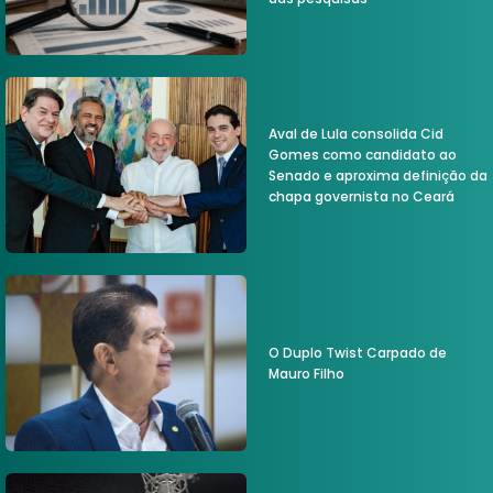
Aval de Lula consolida Cid
Gomes como candidato ao
Senado e aproxima definição da
chapa governista no Ceará
O Duplo Twist Carpado de
Mauro Filho