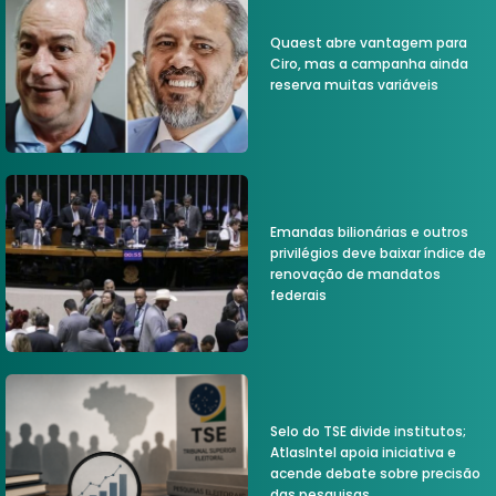
Quaest abre vantagem para
Ciro, mas a campanha ainda
reserva muitas variáveis
Emandas bilionárias e outros
privilégios deve baixar índice de
renovação de mandatos
federais
Selo do TSE divide institutos;
AtlasIntel apoia iniciativa e
acende debate sobre precisão
das pesquisas