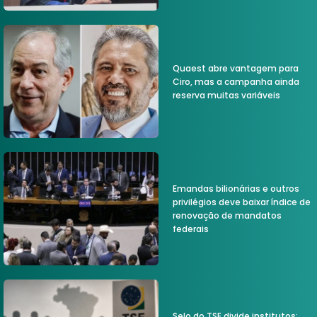
Quaest abre vantagem para
Ciro, mas a campanha ainda
reserva muitas variáveis
Emandas bilionárias e outros
privilégios deve baixar índice de
renovação de mandatos
federais
Selo do TSE divide institutos;