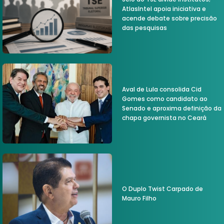
AtlasIntel apoia iniciativa e
acende debate sobre precisão
das pesquisas
Aval de Lula consolida Cid
Gomes como candidato ao
Senado e aproxima definição da
chapa governista no Ceará
O Duplo Twist Carpado de
Mauro Filho