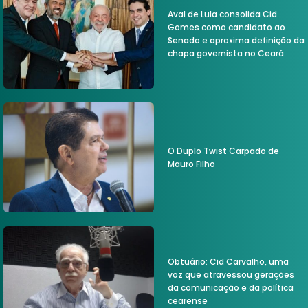
Aval de Lula consolida Cid
Gomes como candidato ao
Senado e aproxima definição da
chapa governista no Ceará
O Duplo Twist Carpado de
Mauro Filho
Obtuário: Cid Carvalho, uma
voz que atravessou gerações
da comunicação e da política
cearense