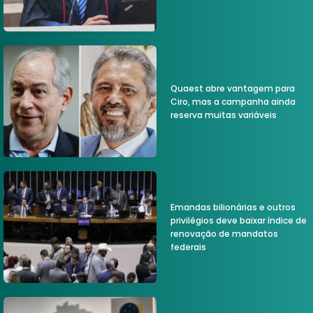
Quaest abre vantagem para
Ciro, mas a campanha ainda
reserva muitas variáveis
Emandas bilionárias e outros
privilégios deve baixar índice de
renovação de mandatos
federais