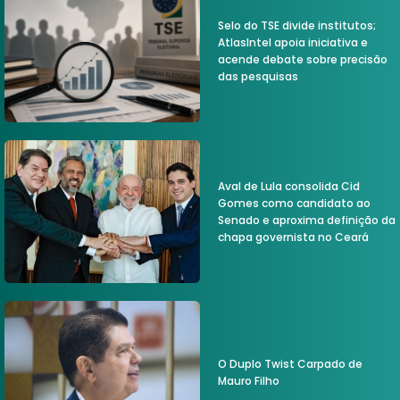
Selo do TSE divide institutos;
AtlasIntel apoia iniciativa e
acende debate sobre precisão
das pesquisas
Aval de Lula consolida Cid
Gomes como candidato ao
Senado e aproxima definição da
chapa governista no Ceará
O Duplo Twist Carpado de
Mauro Filho