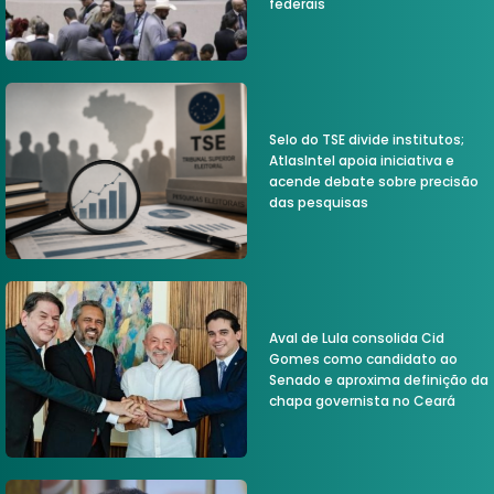
federais
Selo do TSE divide institutos;
AtlasIntel apoia iniciativa e
acende debate sobre precisão
das pesquisas
Aval de Lula consolida Cid
Gomes como candidato ao
Senado e aproxima definição da
chapa governista no Ceará