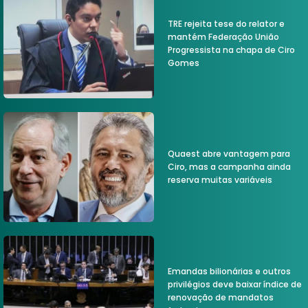
TRE rejeita tese do relator e
mantém Federação União
Progressista na chapa de Ciro
Gomes
Quaest abre vantagem para
Ciro, mas a campanha ainda
reserva muitas variáveis
Emandas bilionárias e outros
privilégios deve baixar índice de
renovação de mandatos