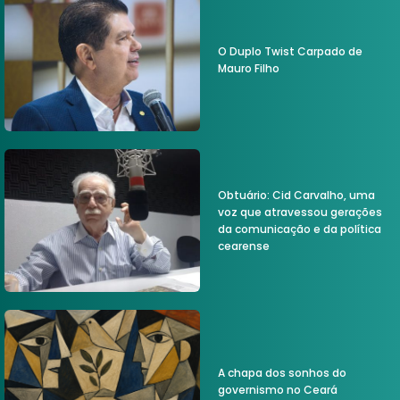
O Duplo Twist Carpado de
Mauro Filho
Obtuário: Cid Carvalho, uma
voz que atravessou gerações
da comunicação e da política
cearense
A chapa dos sonhos do
governismo no Ceará