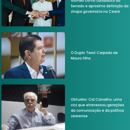
Gomes como candidato ao
Senado e aproxima definição da
chapa governista no Ceará
O Duplo Twist Carpado de
Mauro Filho
Obtuário: Cid Carvalho, uma
voz que atravessou gerações
da comunicação e da política
cearense