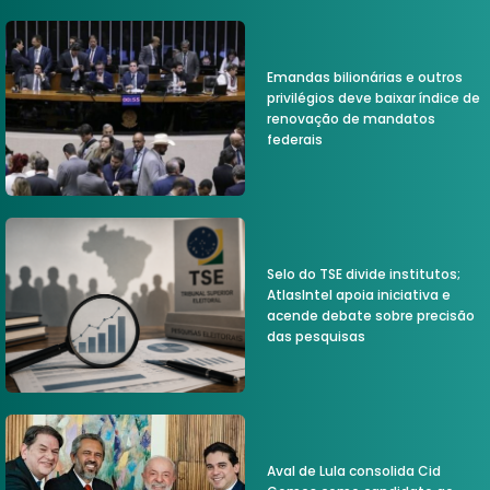
Emandas bilionárias e outros
privilégios deve baixar índice de
renovação de mandatos
federais
Selo do TSE divide institutos;
AtlasIntel apoia iniciativa e
acende debate sobre precisão
das pesquisas
Aval de Lula consolida Cid