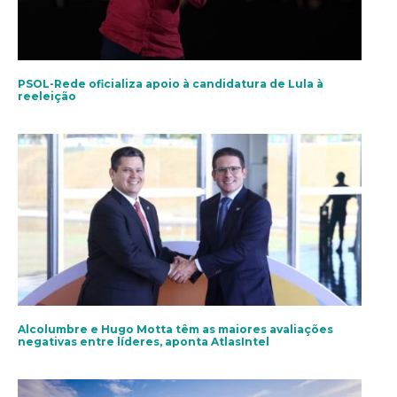
PSOL-Rede oficializa apoio à candidatura de Lula à
reeleição
Alcolumbre e Hugo Motta têm as maiores avaliações
negativas entre líderes, aponta AtlasIntel