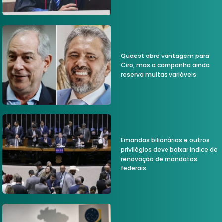
Quaest abre vantagem para
Ciro, mas a campanha ainda
reserva muitas variáveis
Emandas bilionárias e outros
privilégios deve baixar índice de
renovação de mandatos
federais