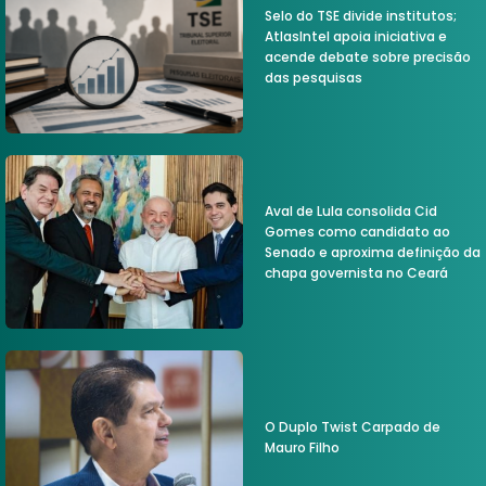
Selo do TSE divide institutos;
AtlasIntel apoia iniciativa e
acende debate sobre precisão
das pesquisas
Aval de Lula consolida Cid
Gomes como candidato ao
Senado e aproxima definição da
chapa governista no Ceará
O Duplo Twist Carpado de
Mauro Filho