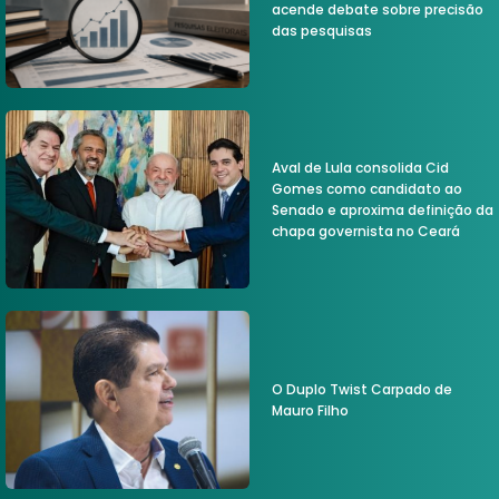
acende debate sobre precisão
das pesquisas
Aval de Lula consolida Cid
Gomes como candidato ao
Senado e aproxima definição da
chapa governista no Ceará
O Duplo Twist Carpado de
Mauro Filho