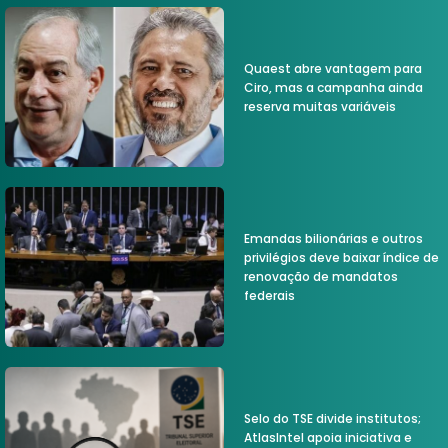
Quaest abre vantagem para
Ciro, mas a campanha ainda
reserva muitas variáveis
Emandas bilionárias e outros
privilégios deve baixar índice de
renovação de mandatos
federais
Selo do TSE divide institutos;
AtlasIntel apoia iniciativa e