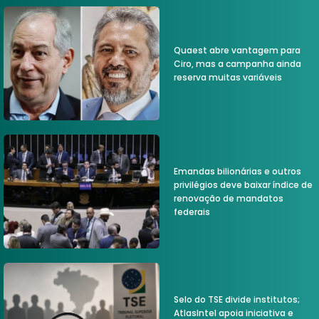
Quaest abre vantagem para
Ciro, mas a campanha ainda
reserva muitas variáveis
Emandas bilionárias e outros
privilégios deve baixar índice de
renovação de mandatos
federais
Selo do TSE divide institutos;
AtlasIntel apoia iniciativa e