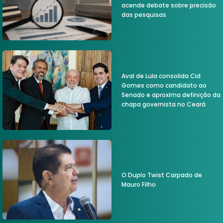
acende debate sobre precisão
das pesquisas
Aval de Lula consolida Cid
Gomes como candidato ao
Senado e aproxima definição da
chapa governista no Ceará
O Duplo Twist Carpado de
Mauro Filho