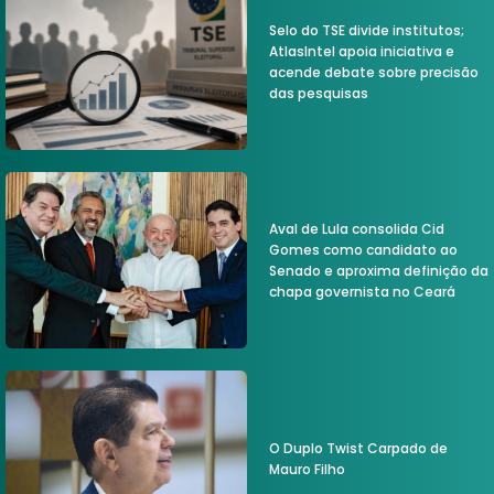
Selo do TSE divide institutos;
AtlasIntel apoia iniciativa e
acende debate sobre precisão
das pesquisas
Aval de Lula consolida Cid
Gomes como candidato ao
Senado e aproxima definição da
chapa governista no Ceará
O Duplo Twist Carpado de
Mauro Filho