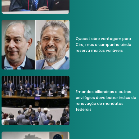
Quaest abre vantagem para
Ciro, mas a campanha ainda
reserva muitas variáveis
Emandas bilionárias e outros
privilégios deve baixar índice de
renovação de mandatos
federais