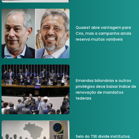
Quaest abre vantagem para
Ciro, mas a campanha ainda
reserva muitas variáveis
Emandas bilionárias e outros
privilégios deve baixar índice de
renovação de mandatos
federais
Selo do TSE divide institutos;