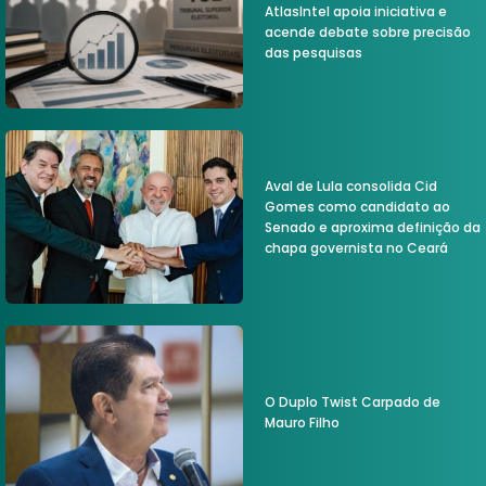
AtlasIntel apoia iniciativa e
acende debate sobre precisão
das pesquisas
Aval de Lula consolida Cid
Gomes como candidato ao
Senado e aproxima definição da
chapa governista no Ceará
O Duplo Twist Carpado de
Mauro Filho