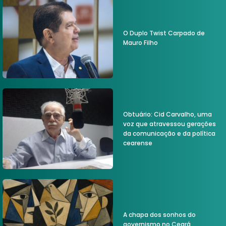
O Duplo Twist Carpado de
Mauro Filho
Obtuário: Cid Carvalho, uma
voz que atravessou gerações
da comunicação e da política
cearense
A chapa dos sonhos do
governismo no Ceará