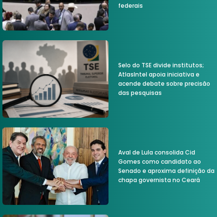
federais
Selo do TSE divide institutos;
AtlasIntel apoia iniciativa e
acende debate sobre precisão
das pesquisas
Aval de Lula consolida Cid
Gomes como candidato ao
Senado e aproxima definição da
chapa governista no Ceará