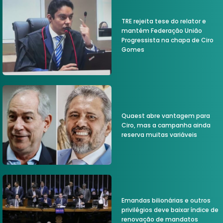
TRE rejeita tese do relator e
mantém Federação União
Progressista na chapa de Ciro
Gomes
Quaest abre vantagem para
Ciro, mas a campanha ainda
reserva muitas variáveis
Emandas bilionárias e outros
privilégios deve baixar índice de
renovação de mandatos