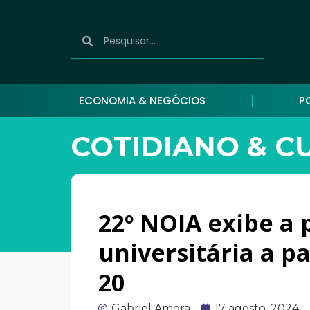
ECONOMIA & NEGÓCIOS
P
COTIDIANO & C
22º NOIA exibe a
universitária a pa
20
Gabriel Amora
17 agosto, 2024