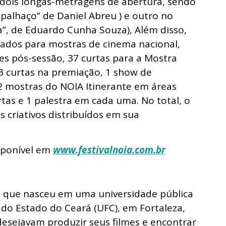
dois longas-metragens de abertura, sendo
palhaço” de Daniel Abreu ) e outro no
a”, de Eduardo Cunha Souza), Além disso,
nados para mostras de cinema nacional,
es pós-sessão, 37 curtas para a Mostra
3 curtas na premiação, 1 show de
 2 mostras do NOIA Itinerante em áreas
rtas e 1 palestra em cada uma. No total, o
 criativos distribuídos em sua
sponível em
www.festivalnoia.com.br
io que nasceu em uma universidade pública
l do Estado do Ceará (UFC), em Fortaleza,
desejavam produzir seus filmes e encontrar