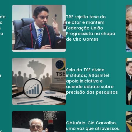
 da
TRE rejeita tese do
no
relator e mantém
m
Federação União
no
Progressista na chapa
de Ciro Gomes
Selo do TSE divide
e
institutos; AtlasIntel
apoia iniciativa e
acende debate sobre
precisão das pesquisas
Obtuário: Cid Carvalho,
uma voz que atravessou
do