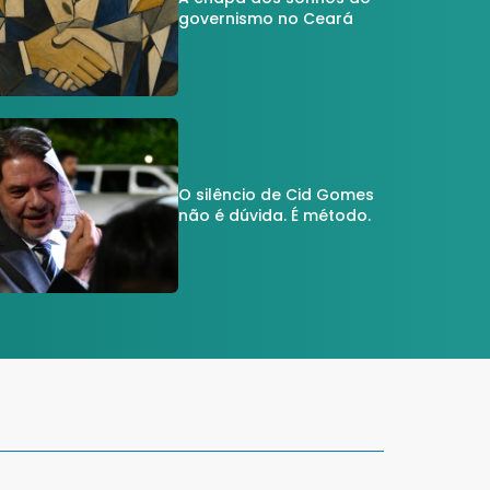
governismo no Ceará
O silêncio de Cid Gomes
não é dúvida. É método.