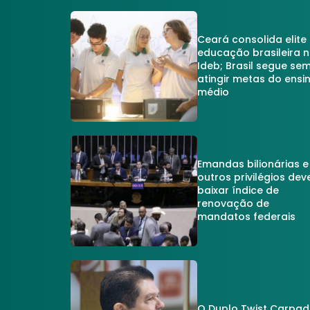
Ceará consolida elite
educação brasileira 
Ideb; Brasil segue se
atingir metas do ensi
médio
Emandas bilionárias e
outros privilégios dev
baixar índice de
renovação de
mandatos federais
O Duplo Twist Carpa