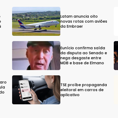
o
Latam anuncia oito
o
novas rotas com aviões
á
da Embraer
Eunício confirma saída
da disputa ao Senado e
%
nega desgaste entre
MDB e base de Elmano
naro
TSE proíbe propaganda
ula
eleitoral em carros de
ndo
aplicativo