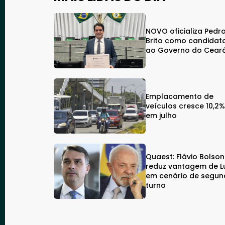
NOVO oficializa Pedr
Brito como candidat
ao Governo do Cear
Emplacamento de
veículos cresce 10,2
em julho
Quaest: Flávio Bolso
reduz vantagem de L
em cenário de segu
turno