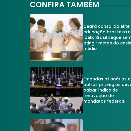
CONFIRA TAMBÉM
Ceará consolida elite
educação brasileira 
Ideb; Brasil segue se
atingir metas do ensi
médio
Emandas bilionárias e
outros privilégios dev
baixar índice de
renovação de
mandatos federais