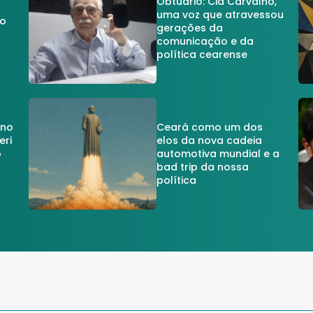
Obtuário: Cid Carvalho,
uma voz que atravessou
do
gerações da
comunicação e da
política cearense
 no
Ceará como um dos
eri
elos da nova cadeia
o
automotiva mundial e a
a
bad trip da nossa
política