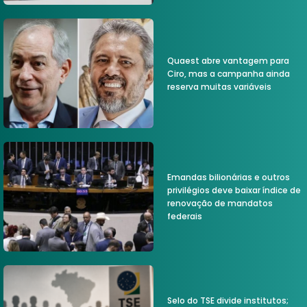
Quaest abre vantagem para
Ciro, mas a campanha ainda
reserva muitas variáveis
Emandas bilionárias e outros
privilégios deve baixar índice de
renovação de mandatos
federais
Selo do TSE divide institutos;