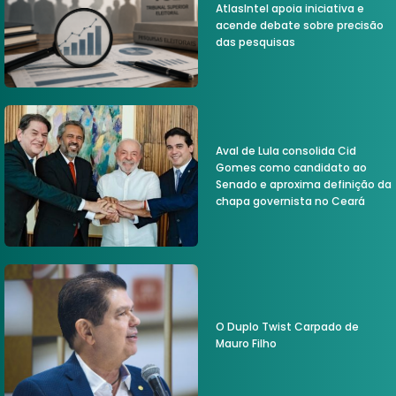
AtlasIntel apoia iniciativa e
acende debate sobre precisão
das pesquisas
Aval de Lula consolida Cid
Gomes como candidato ao
Senado e aproxima definição da
chapa governista no Ceará
O Duplo Twist Carpado de
Mauro Filho