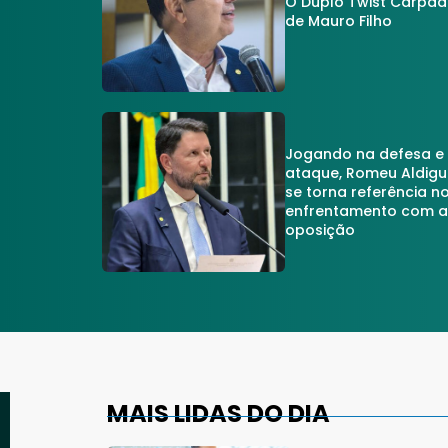
O Duplo Twist Carpa
de Mauro Filho
Jogando na defesa e
ataque, Romeu Aldigu
se torna referência n
enfrentamento com 
oposição
MAIS LIDAS DO DIA