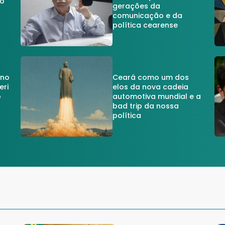
do
gerações da
comunicação e da
política cearense
 no
Ceará como um dos
eri
elos da nova cadeia
o
automotiva mundial e a
a
bad trip da nossa
política