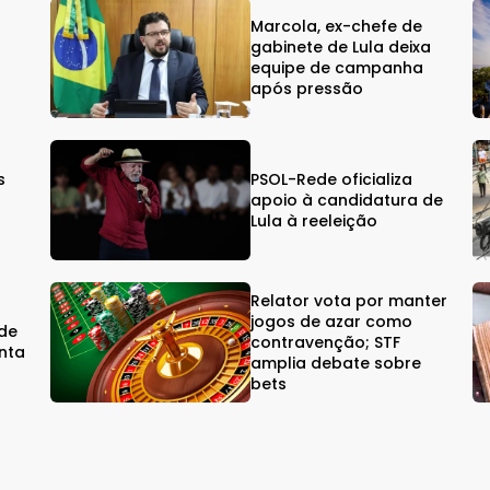
Marcola, ex-chefe de
gabinete de Lula deixa
equipe de campanha
após pressão
s
PSOL-Rede oficializa
s
apoio à candidatura de
Lula à reeleição
Relator vota por manter
jogos de azar como
rde
contravenção; STF
nta
amplia debate sobre
bets