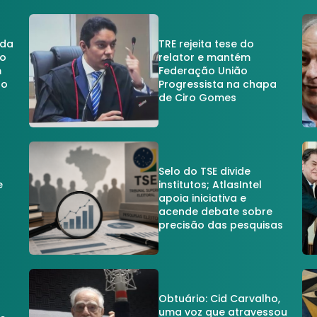
 da
TRE rejeita tese do
no
relator e mantém
m
Federação União
no
Progressista na chapa
de Ciro Gomes
Selo do TSE divide
e
institutos; AtlasIntel
apoia iniciativa e
acende debate sobre
precisão das pesquisas
Obtuário: Cid Carvalho,
uma voz que atravessou