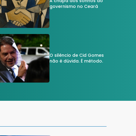
A chapa dos sonhos do
governismo no Ceará
O silêncio de Cid Gomes
não é dúvida. É método.