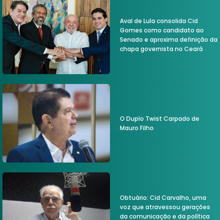
Aval de Lula consolida Cid
Gomes como candidato ao
Senado e aproxima definição da
chapa governista no Ceará
O Duplo Twist Carpado de
Mauro Filho
Obtuário: Cid Carvalho, uma
voz que atravessou gerações
da comunicação e da política