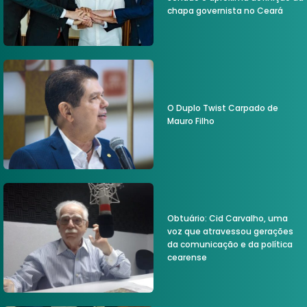
chapa governista no Ceará
O Duplo Twist Carpado de
Mauro Filho
Obtuário: Cid Carvalho, uma
voz que atravessou gerações
da comunicação e da política
cearense