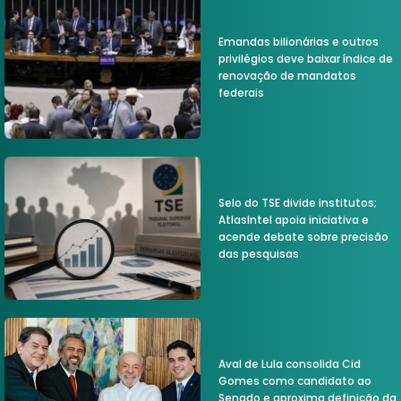
Emandas bilionárias e outros
privilégios deve baixar índice de
renovação de mandatos
federais
Selo do TSE divide institutos;
AtlasIntel apoia iniciativa e
acende debate sobre precisão
das pesquisas
Aval de Lula consolida Cid
Gomes como candidato ao
Senado e aproxima definição da