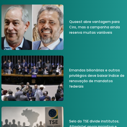
Quaest abre vantagem para
Ciro, mas a campanha ainda
reserva muitas variáveis
Emandas bilionárias e outros
privilégios deve baixar índice de
renovação de mandatos
federais
Selo do TSE divide institutos;
AtlasIntel apoia iniciativa e