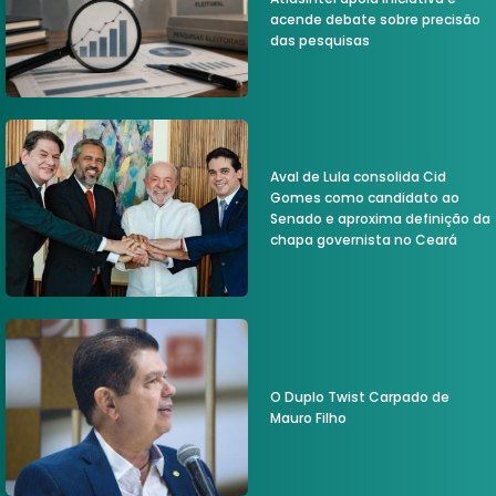
acende debate sobre precisão
das pesquisas
Aval de Lula consolida Cid
Gomes como candidato ao
Senado e aproxima definição da
chapa governista no Ceará
O Duplo Twist Carpado de
Mauro Filho