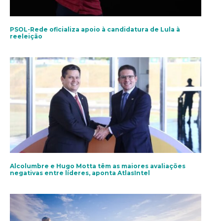
PSOL-Rede oficializa apoio à candidatura de Lula à
reeleição
Alcolumbre e Hugo Motta têm as maiores avaliações
negativas entre líderes, aponta AtlasIntel