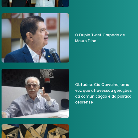
O Duplo Twist Carpado de
Mauro Filho
Obtuário: Cid Carvalho, uma
voz que atravessou gerações
da comunicação e da política
cearense