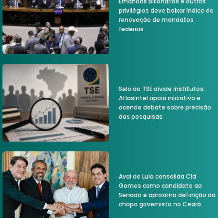
Emandas bilionárias e outros
privilégios deve baixar índice de
renovação de mandatos
federais
Selo do TSE divide institutos;
AtlasIntel apoia iniciativa e
acende debate sobre precisão
das pesquisas
Aval de Lula consolida Cid
Gomes como candidato ao
Senado e aproxima definição da
chapa governista no Ceará