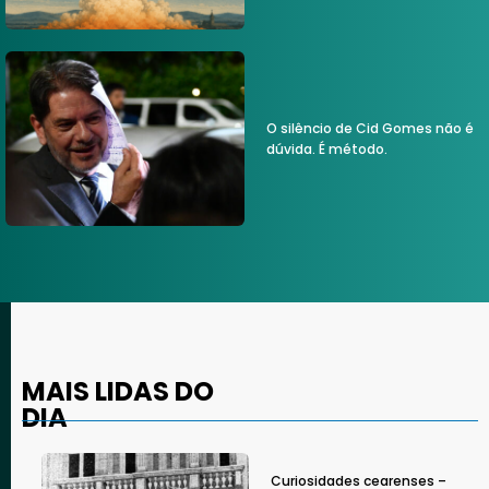
O silêncio de Cid Gomes não é
dúvida. É método.
MAIS LIDAS DO
DIA
Curiosidades cearenses –