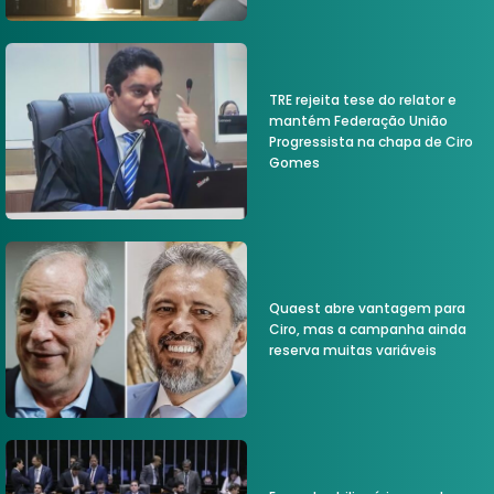
TRE rejeita tese do relator e
mantém Federação União
Progressista na chapa de Ciro
Gomes
Quaest abre vantagem para
Ciro, mas a campanha ainda
reserva muitas variáveis