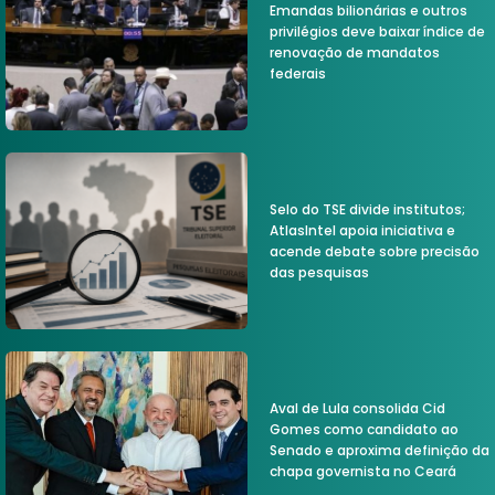
Emandas bilionárias e outros
privilégios deve baixar índice de
renovação de mandatos
federais
Selo do TSE divide institutos;
AtlasIntel apoia iniciativa e
acende debate sobre precisão
das pesquisas
Aval de Lula consolida Cid
Gomes como candidato ao
Senado e aproxima definição da
chapa governista no Ceará