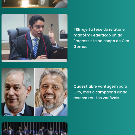
TRE rejeita tese do relator e
mantém Federação União
Progressista na chapa de Ciro
Gomes
Quaest abre vantagem para
Ciro, mas a campanha ainda
reserva muitas variáveis