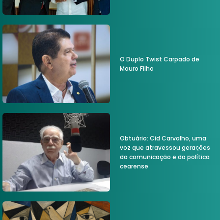
O Duplo Twist Carpado de
Mauro Filho
Obtuário: Cid Carvalho, uma
voz que atravessou gerações
da comunicação e da política
cearense