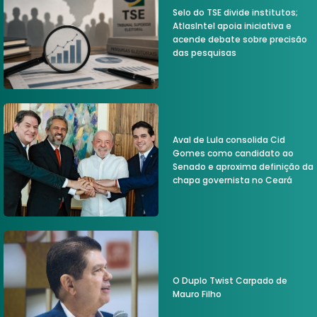
Selo do TSE divide institutos;
AtlasIntel apoia iniciativa e
acende debate sobre precisão
das pesquisas
Aval de Lula consolida Cid
Gomes como candidato ao
Senado e aproxima definição da
chapa governista no Ceará
O Duplo Twist Carpado de
Mauro Filho