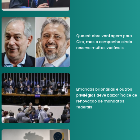
Quaest abre vantagem para
Ciro, mas a campanha ainda
reserva muitas variáveis
Emandas bilionárias e outros
privilégios deve baixar índice de
renovação de mandatos
federais