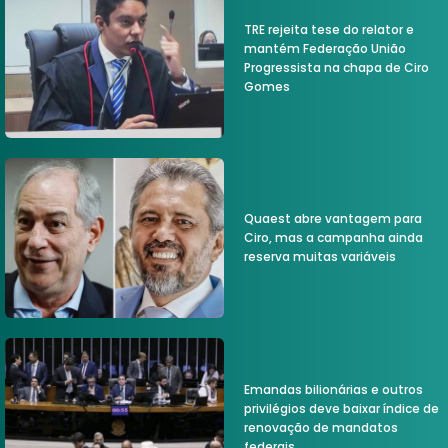
TRE rejeita tese do relator e
mantém Federação União
Progressista na chapa de Ciro
Gomes
Quaest abre vantagem para
Ciro, mas a campanha ainda
reserva muitas variáveis
Emandas bilionárias e outros
privilégios deve baixar índice de
renovação de mandatos
federais