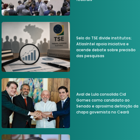
Selo do TSE divide institutos;
AtlasIntel apoia iniciativa e
acende debate sobre precisão
das pesquisas
Aval de Lula consolida Cid
Gomes como candidato ao
Senado e aproxima definição da
chapa governista no Ceará