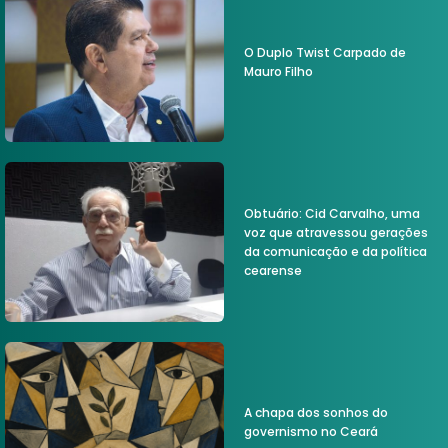
O Duplo Twist Carpado de
Mauro Filho
Obtuário: Cid Carvalho, uma
voz que atravessou gerações
da comunicação e da política
cearense
A chapa dos sonhos do
governismo no Ceará