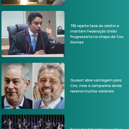
TRE rejeita tese do relator e
mantém Federação União
Progressista na chapa de Ciro
Gomes
Quaest abre vantagem para
Ciro, mas a campanha ainda
reserva muitas variáveis