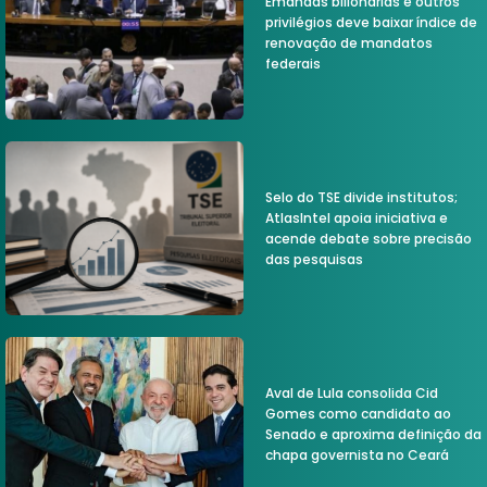
Emandas bilionárias e outros
privilégios deve baixar índice de
renovação de mandatos
federais
Selo do TSE divide institutos;
AtlasIntel apoia iniciativa e
acende debate sobre precisão
das pesquisas
Aval de Lula consolida Cid
Gomes como candidato ao
Senado e aproxima definição da
chapa governista no Ceará