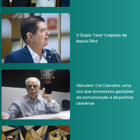
O Duplo Twist Carpado de
Mauro Filho
Obtuário: Cid Carvalho, uma
voz que atravessou gerações
da comunicação e da política
cearense