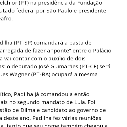
lchior (PT) na presidência da Fundação
putado federal por São Paulo e presidente
afro.
dilha (PT-SP) comandará a pasta de
carregada de fazer a “ponte” entre o Palácio
ha vai contar com o auxílio de dois
s: o deputado José Guimarães (PT-CE) será
ques Wagner (PT-BA) ocupará a mesma
lítico, Padilha já comandou a então
onais no segundo mandato de Lula. Foi
tão de Dilma e candidato ao governo de
deste ano, Padilha fez várias reuniões
ula, tanto que seu nome também chegou a