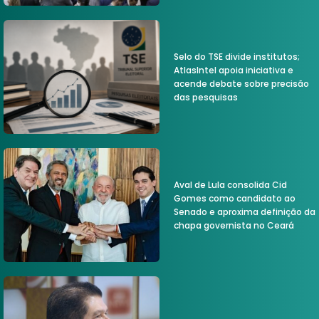
Selo do TSE divide institutos;
AtlasIntel apoia iniciativa e
acende debate sobre precisão
das pesquisas
Aval de Lula consolida Cid
Gomes como candidato ao
Senado e aproxima definição da
chapa governista no Ceará