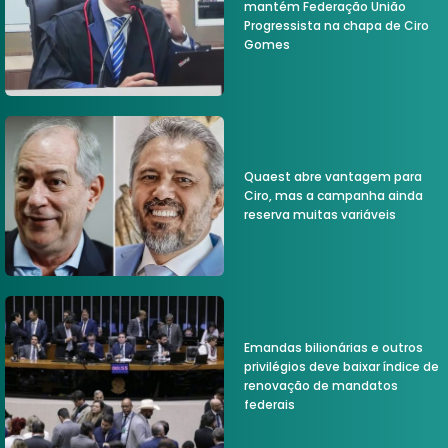
mantém Federação União
Progressista na chapa de Ciro
Gomes
Quaest abre vantagem para
Ciro, mas a campanha ainda
reserva muitas variáveis
Emandas bilionárias e outros
privilégios deve baixar índice de
renovação de mandatos
federais