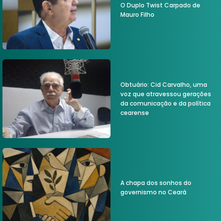
O Duplo Twist Carpado de
Mauro Filho
Obtuário: Cid Carvalho, uma
voz que atravessou gerações
da comunicação e da política
cearense
A chapa dos sonhos do
governismo no Ceará