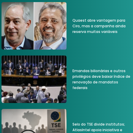
Quaest abre vantagem para
Ciro, mas a campanha ainda
reserva muitas variáveis
Emandas bilionárias e outros
privilégios deve baixar índice de
renovação de mandatos
federais
Selo do TSE divide institutos;
AtlasIntel apoia iniciativa e