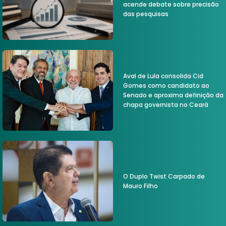
acende debate sobre precisão
das pesquisas
Aval de Lula consolida Cid
Gomes como candidato ao
Senado e aproxima definição da
chapa governista no Ceará
O Duplo Twist Carpado de
Mauro Filho