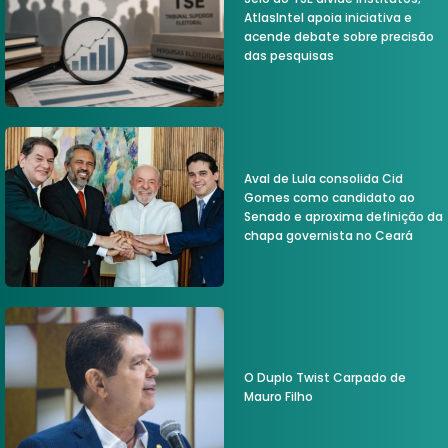
AtlasIntel apoia iniciativa e
acende debate sobre precisão
das pesquisas
Aval de Lula consolida Cid
Gomes como candidato ao
Senado e aproxima definição da
chapa governista no Ceará
O Duplo Twist Carpado de
Mauro Filho