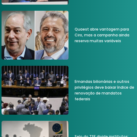
Quaest abre vantagem para
Ciro, mas a campanha ainda
reserva muitas variáveis
Emandas bilionárias e outros
privilégios deve baixar índice de
renovação de mandatos
federais
Selo do TSE divide institutos;