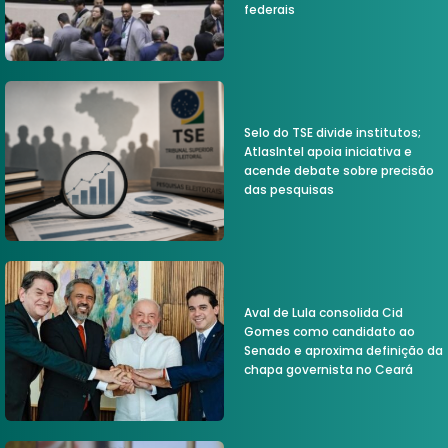
federais
Selo do TSE divide institutos;
AtlasIntel apoia iniciativa e
acende debate sobre precisão
das pesquisas
Aval de Lula consolida Cid
Gomes como candidato ao
Senado e aproxima definição da
chapa governista no Ceará