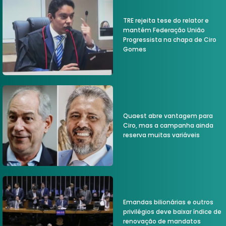
TRE rejeita tese do relator e
mantém Federação União
Progressista na chapa de Ciro
Gomes
Quaest abre vantagem para
Ciro, mas a campanha ainda
reserva muitas variáveis
Emandas bilionárias e outros
privilégios deve baixar índice de
renovação de mandatos