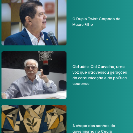
O Duplo Twist Carpado de
Mauro Filho
Obtuário: Cid Carvalho, uma
voz que atravessou gerações
da comunicação e da política
cearense
A chapa dos sonhos do
governismo no Ceará