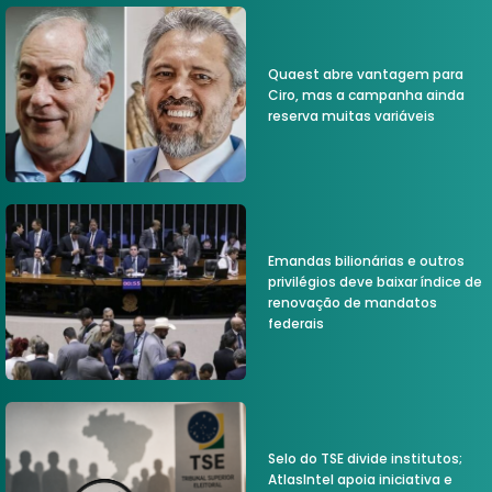
Quaest abre vantagem para
Ciro, mas a campanha ainda
reserva muitas variáveis
Emandas bilionárias e outros
privilégios deve baixar índice de
renovação de mandatos
federais
Selo do TSE divide institutos;
AtlasIntel apoia iniciativa e