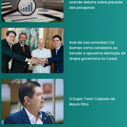
acende debate sobre precisão
das pesquisas
Aval de Lula consolida Cid
Gomes como candidato ao
Senado e aproxima definição da
chapa governista no Ceará
O Duplo Twist Carpado de
Mauro Filho