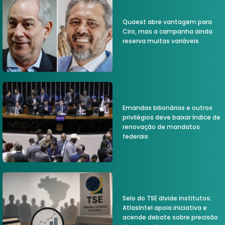
Quaest abre vantagem para
Ciro, mas a campanha ainda
reserva muitas variáveis
Emandas bilionárias e outros
privilégios deve baixar índice de
renovação de mandatos
federais
Selo do TSE divide institutos;
AtlasIntel apoia iniciativa e
acende debate sobre precisão