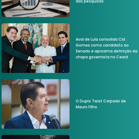
das pesquisas
Aval de Lula consolida Cid
Gomes como candidato ao
Senado e aproxima definição da
chapa governista no Ceará
O Duplo Twist Carpado de
Mauro Filho