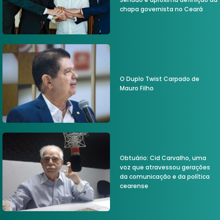
chapa governista no Ceará
O Duplo Twist Carpado de
Mauro Filho
Obtuário: Cid Carvalho, uma
voz que atravessou gerações
da comunicação e da política
cearense