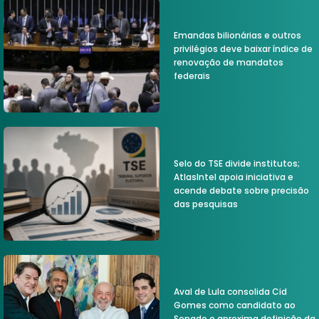
Emandas bilionárias e outros
privilégios deve baixar índice de
renovação de mandatos
federais
Selo do TSE divide institutos;
AtlasIntel apoia iniciativa e
acende debate sobre precisão
das pesquisas
Aval de Lula consolida Cid
Gomes como candidato ao
Senado e aproxima definição da