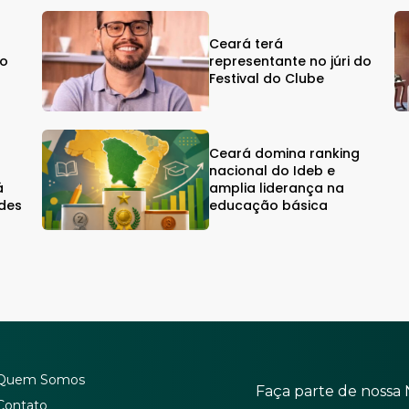
Ceará terá
vo
representante no júri do
Festival do Clube
Ceará domina ranking
nacional do Ideb e
á
amplia liderança na
edes
educação básica
Quem Somos
Faça parte de nossa 
Contato