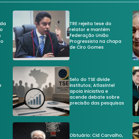
 da
TRE rejeita tese do
no
relator e mantém
m
Federação União
no
Progressista na chapa
de Ciro Gomes
Selo do TSE divide
e
institutos; AtlasIntel
apoia iniciativa e
acende debate sobre
precisão das pesquisas
Obtuário: Cid Carvalho,