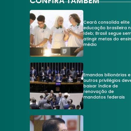
CONFIRA TAMBÉM
Ceará consolida elite
educação brasileira 
Ideb; Brasil segue se
atingir metas do ensi
médio
Emandas bilionárias e
outros privilégios dev
baixar índice de
renovação de
mandatos federais