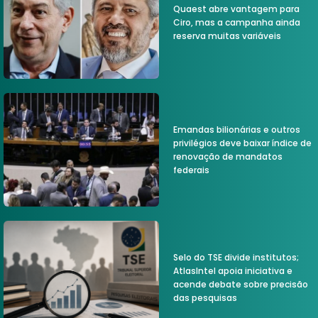
Quaest abre vantagem para
Ciro, mas a campanha ainda
reserva muitas variáveis
Emandas bilionárias e outros
privilégios deve baixar índice de
renovação de mandatos
federais
Selo do TSE divide institutos;
AtlasIntel apoia iniciativa e
acende debate sobre precisão
das pesquisas