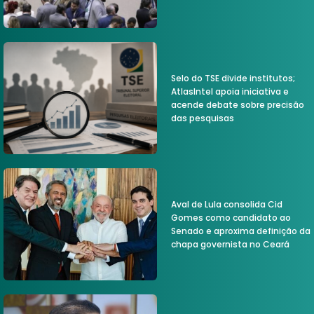
Selo do TSE divide institutos;
AtlasIntel apoia iniciativa e
acende debate sobre precisão
das pesquisas
Aval de Lula consolida Cid
Gomes como candidato ao
Senado e aproxima definição da
chapa governista no Ceará