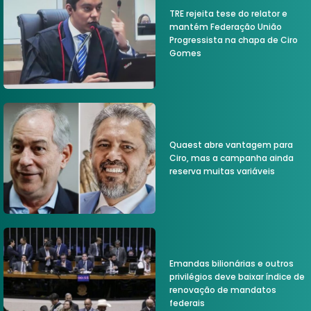
TRE rejeita tese do relator e
mantém Federação União
Progressista na chapa de Ciro
Gomes
Quaest abre vantagem para
Ciro, mas a campanha ainda
reserva muitas variáveis
Emandas bilionárias e outros
privilégios deve baixar índice de
renovação de mandatos
federais