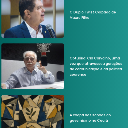
O Duplo Twist Carpado de
Mauro Filho
Obtuário: Cid Carvalho, uma
voz que atravessou gerações
da comunicação e da política
cearense
A chapa dos sonhos do
governismo no Ceará