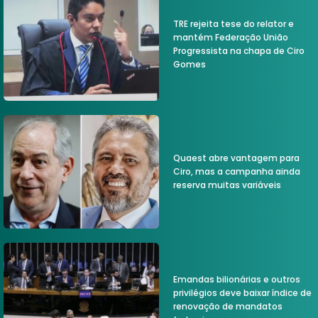
TRE rejeita tese do relator e
mantém Federação União
Progressista na chapa de Ciro
Gomes
Quaest abre vantagem para
Ciro, mas a campanha ainda
reserva muitas variáveis
Emandas bilionárias e outros
privilégios deve baixar índice de
renovação de mandatos