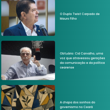
O Duplo Twist Carpado de
Mauro Filho
Obtuário: Cid Carvalho, uma
voz que atravessou gerações
da comunicação e da política
cearense
A chapa dos sonhos do
governismo no Ceará