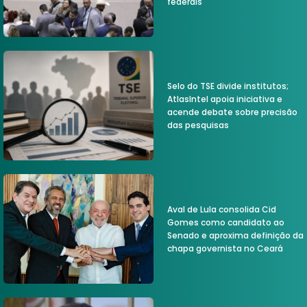
federais
Selo do TSE divide institutos;
AtlasIntel apoia iniciativa e
acende debate sobre precisão
das pesquisas
Aval de Lula consolida Cid
Gomes como candidato ao
Senado e aproxima definição da
chapa governista no Ceará