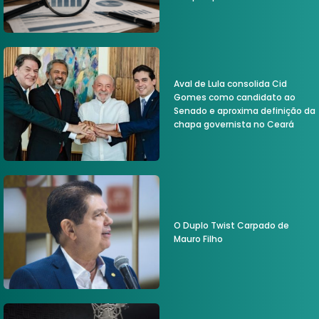
Aval de Lula consolida Cid
Gomes como candidato ao
Senado e aproxima definição da
chapa governista no Ceará
O Duplo Twist Carpado de
Mauro Filho