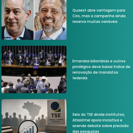
Quaest abre vantagem para
Ciro, mas a campanha ainda
reserva muitas variáveis
Emandas bilionárias e outros
privilégios deve baixar índice de
renovação de mandatos
federais
Selo do TSE divide institutos;
AtlasIntel apoia iniciativa e
acende debate sobre precisão
das pesquisas