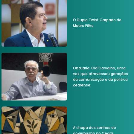
O Duplo Twist Carpado de
Mauro Filho
Obtuário: Cid Carvalho, uma
voz que atravessou gerações
da comunicação e da política
cearense
A chapa dos sonhos do
governismo no Ceará