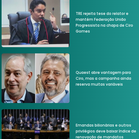
TRE rejeita tese do relator e
mantém Federação União
Progressista na chapa de Ciro
Gomes
Quaest abre vantagem para
Ciro, mas a campanha ainda
reserva muitas variáveis
Emandas bilionárias e outros
privilégios deve baixar índice de
renovação de mandatos