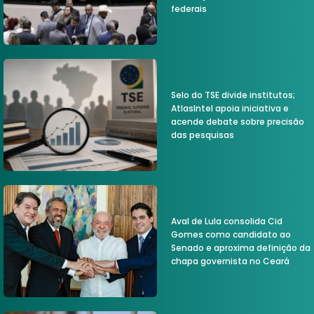
federais
Selo do TSE divide institutos;
AtlasIntel apoia iniciativa e
acende debate sobre precisão
das pesquisas
Aval de Lula consolida Cid
Gomes como candidato ao
Senado e aproxima definição da
chapa governista no Ceará