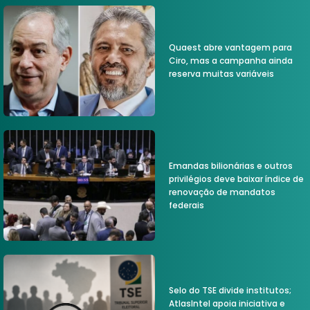
Quaest abre vantagem para
Ciro, mas a campanha ainda
reserva muitas variáveis
Emandas bilionárias e outros
privilégios deve baixar índice de
renovação de mandatos
federais
Selo do TSE divide institutos;
AtlasIntel apoia iniciativa e