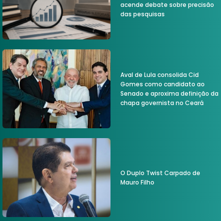
acende debate sobre precisão
das pesquisas
Aval de Lula consolida Cid
Gomes como candidato ao
Senado e aproxima definição da
chapa governista no Ceará
O Duplo Twist Carpado de
Mauro Filho