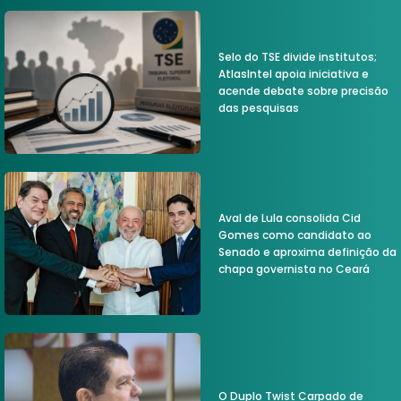
Selo do TSE divide institutos;
AtlasIntel apoia iniciativa e
acende debate sobre precisão
das pesquisas
Aval de Lula consolida Cid
Gomes como candidato ao
Senado e aproxima definição da
chapa governista no Ceará
O Duplo Twist Carpado de