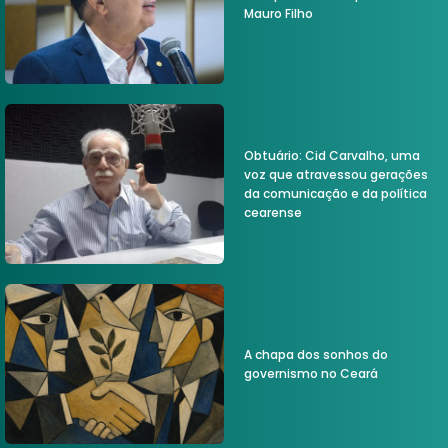
Mauro Filho
Obtuário: Cid Carvalho, uma
voz que atravessou gerações
da comunicação e da política
cearense
A chapa dos sonhos do
governismo no Ceará