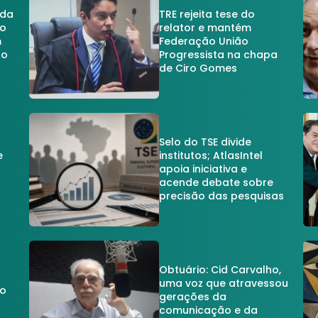
 da
TRE rejeita tese do
no
relator e mantém
m
Federação União
no
Progressista na chapa
de Ciro Gomes
Selo do TSE divide
e
institutos; AtlasIntel
apoia iniciativa e
acende debate sobre
precisão das pesquisas
Obtuário: Cid Carvalho,
uma voz que atravessou
do
gerações da
comunicação e da