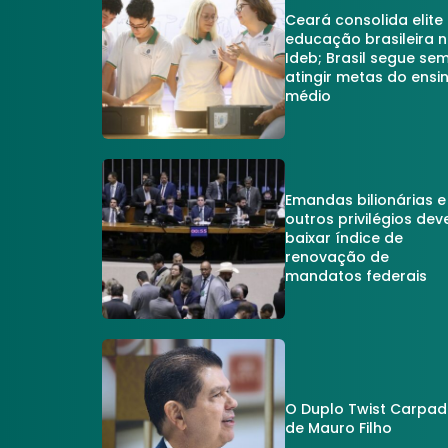
Ceará consolida elite
educação brasileira 
Ideb; Brasil segue se
atingir metas do ensi
médio
Emandas bilionárias e
outros privilégios dev
baixar índice de
renovação de
mandatos federais
O Duplo Twist Carpa
de Mauro Filho