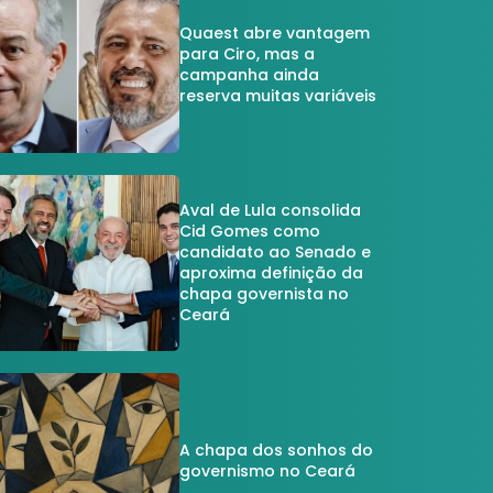
Quaest abre vantagem
para Ciro, mas a
campanha ainda
reserva muitas variáveis
Aval de Lula consolida
Cid Gomes como
candidato ao Senado e
aproxima definição da
chapa governista no
Ceará
A chapa dos sonhos do
governismo no Ceará