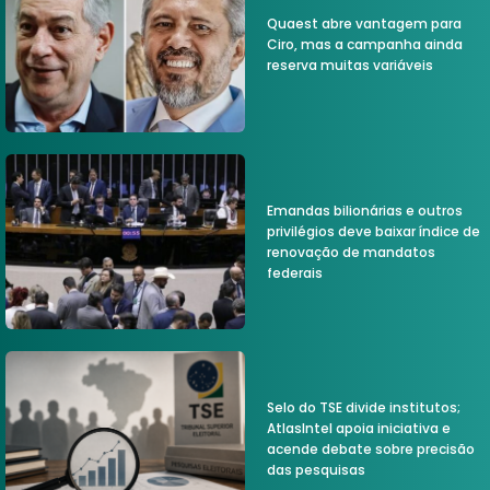
Quaest abre vantagem para
Ciro, mas a campanha ainda
reserva muitas variáveis
Emandas bilionárias e outros
privilégios deve baixar índice de
renovação de mandatos
federais
Selo do TSE divide institutos;
AtlasIntel apoia iniciativa e
acende debate sobre precisão
das pesquisas