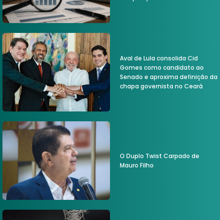
Aval de Lula consolida Cid
Gomes como candidato ao
Senado e aproxima definição da
chapa governista no Ceará
O Duplo Twist Carpado de
Mauro Filho