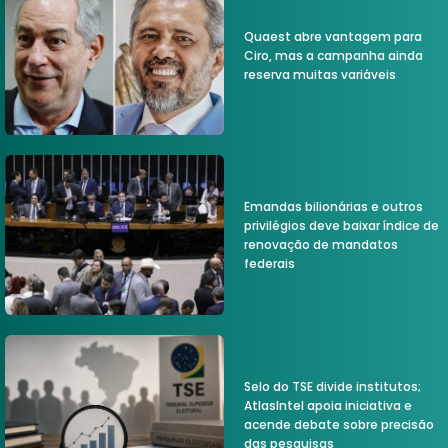
Quaest abre vantagem para
Ciro, mas a campanha ainda
reserva muitas variáveis
Emandas bilionárias e outros
privilégios deve baixar índice de
renovação de mandatos
federais
Selo do TSE divide institutos;
AtlasIntel apoia iniciativa e
acende debate sobre precisão
das pesquisas