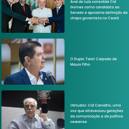
Aval de Lula consolida Cid
Gomes como candidato ao
Senado e aproxima definição da
chapa governista no Ceará
O Duplo Twist Carpado de
Mauro Filho
Obtuário: Cid Carvalho, uma
voz que atravessou gerações
da comunicação e da política
cearense