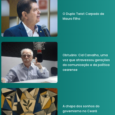
O Duplo Twist Carpado de
Mauro Filho
Obtuário: Cid Carvalho, uma
voz que atravessou gerações
da comunicação e da política
cearense
A chapa dos sonhos do
governismo no Ceará