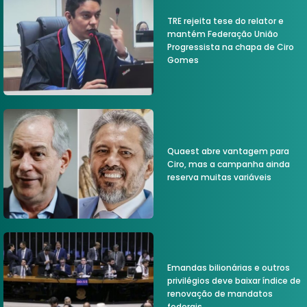
TRE rejeita tese do relator e
mantém Federação União
Progressista na chapa de Ciro
Gomes
Quaest abre vantagem para
Ciro, mas a campanha ainda
reserva muitas variáveis
Emandas bilionárias e outros
privilégios deve baixar índice de
renovação de mandatos
federais