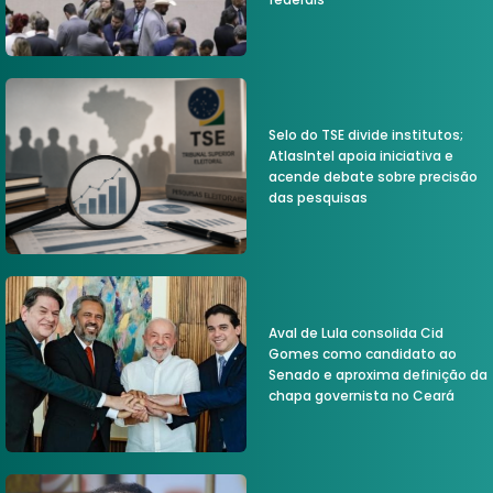
Selo do TSE divide institutos;
AtlasIntel apoia iniciativa e
acende debate sobre precisão
das pesquisas
Aval de Lula consolida Cid
Gomes como candidato ao
Senado e aproxima definição da
chapa governista no Ceará